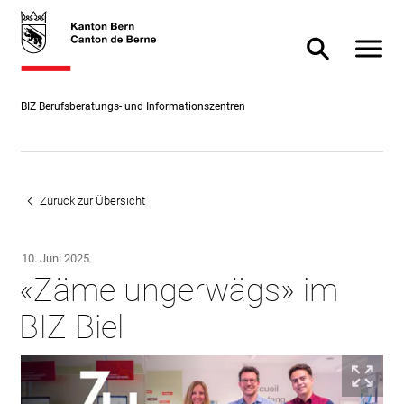
Direkt
skiplink.toNavigation
skiplink.toStartPage
Direkt
zum
zur
Navigat
Suche ein- od
Inhalt
Suche
BIZ Berufsberatungs- und Informationszentren
Zurück zur Übersicht
10. Juni 2025
«Zäme ungerwägs» im
BIZ Biel
Bil