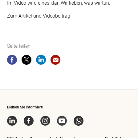
Im Video wird eines klar: Wir lieben, was wir tun.
Zum Artikel und Videobeitrag
Seite teilen
Seite teilen
Seite teilen
Seite teilen
Website-Empfehlung: BIZ – Startsei
Bleiben Sie informiert!
LinkedIn
Facebook
Instagram
YouTube
WhatsApp