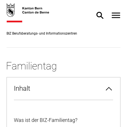
Direkt
skiplink.toNavigation
skiplink.toStartPage
Direkt
zum
zur
Navigat
Suche ein- od
Inhalt
Suche
BIZ Berufsberatungs- und Informationszentren
Familientag
Inhalt
Was ist der BIZ-Familientag?