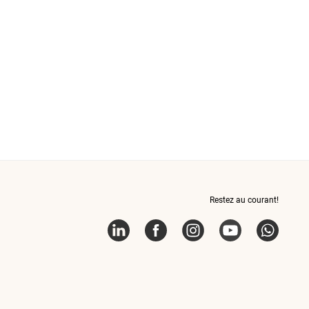
Restez au courant!
LinkedIn
Facebook
Instagram
YouTube
What