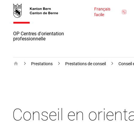
Accès
skiplink.toNavigation
skiplink.toStartPage
Accès
Français
direct
direct à
facile
au
la
contenu
recherche
OP Centres d'orientation
professionnelle
Page d'accueil
Prestations
Prestations de conseil
Conseil 
Conseil en orient